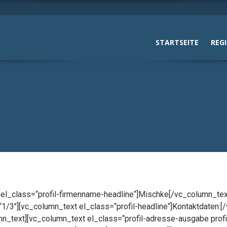
STARTSEITE
REG
 el_class=“profil-firmenname-headline“]Mischke[/vc_column_te
1/3″][vc_column_text el_class=“profil-headline“]Kontaktdaten:
mn_text][vc_column_text el_class=“profil-adresse-ausgabe prof