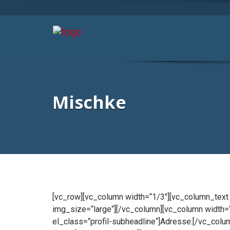
Mischke
[vc_row][vc_column width=“1/3″][vc_column_text
img_size=“large“][/vc_column][vc_column width=“
el_class=“profil-subheadline“]Adresse:[/vc_colu