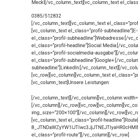
Meckl[/vc_column_text][vc_column_text el_class=
0385/512832
[/vc_column_text][vc_column_text el_class=“prof
[vc_column_text el_class=“profil-subheadline“]E
el_class=“profil-subheadline“]Webadresse:[/vc_
el_class=“profil-headline“]Social Media:[/vc_co
el_class=“profil-socialmedia-ausgabe“][/vc_colu
el_class=“profil-subheadline“]Google+:[/vc_colum
subheadline“]LinkedIn:[/vc_column_text][/vc_co
[vc_row][vc_column][vc_column_text el_class=“pr
[vc_column_text]Unsere Leistungen:
[/vc_column_text][/vc_column][vc_column width=
[/vc_column][/vc_row][vc_row][vc_column][vc_col
img_size=“200×100″][/vc_column][/vc_row][vc_ro
[vc_column_text el_class=“profil-headline“]Rout
8_JTNDaWZyYW1lJTIwc3JjJTNEJTIyaHR0cHM
el_class=“profil-route“][/vc_column][/vc_row]