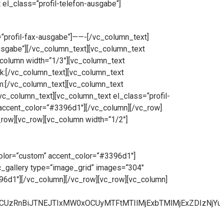
el_class=“profil-telefon-ausgabe“]
=“profil-fax-ausgabe“]——-[/vc_column_text]
ausgabe“][/vc_column_text][vc_column_text
_column width=“1/3″][vc_column_text
ok:[/vc_column_text][vc_column_text
am:[/vc_column_text][vc_column_text
/vc_column_text][vc_column_text el_class=“profil-
 accent_color=“#3396d1″][/vc_column][/vc_row]
_row][vc_row][vc_column width=“1/2″]
color=“custom“ accent_color=“#3396d1″]
vc_gallery type=“image_grid“ images=“304″
96d1″][/vc_column][/vc_row][vc_row][vc_column]
ZCUzRnBiJTNEJTIxMW0xOCUyMTFtMTIlMjExbTMlMjExZDIzN