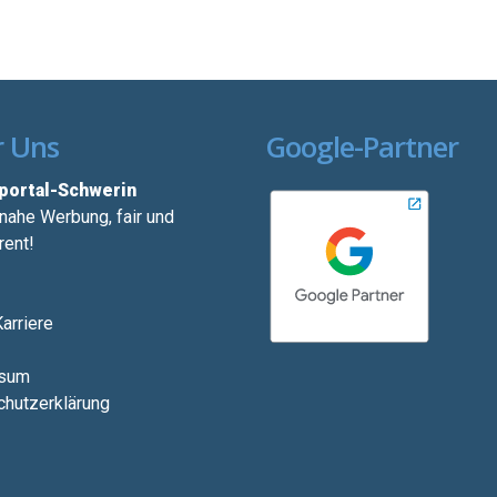
 Uns
Google-Partner
ortal-Schwerin
ahe Werbung, fair und
rent!
arriere
sum
hutzerklärung