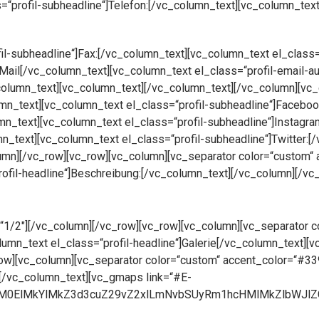
“profil-subheadline“]Telefon:[/vc_column_text][vc_column_text 
il-subheadline“]Fax:[/vc_column_text][vc_column_text el_class
-Mail[/vc_column_text][vc_column_text el_class=“profil-email-
column_text][vc_column_text][/vc_column_text][/vc_column][vc
lumn_text][vc_column_text el_class=“profil-subheadline“]Facebo
mn_text][vc_column_text el_class=“profil-subheadline“]Instagr
n_text][vc_column_text el_class=“profil-subheadline“]Twitter:[
lumn][/vc_row][vc_row][vc_column][vc_separator color=“custom“
ofil-headline“]Beschreibung:[/vc_column_text][/vc_column][/vc
“1/2″][/vc_column][/vc_row][vc_row][vc_column][vc_separator 
umn_text el_class=“profil-headline“]Galerie[/vc_column_text][
w][vc_column][vc_separator color=“custom“ accent_color=“#33
e[/vc_column_text][vc_gmaps link=“#E-
lM0ElMkYlMkZ3d3cuZ29vZ2xlLmNvbSUyRm1hcHMlMkZlbWJl