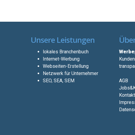
Unsere Leistungen
Über
lokales Branchenbuch
Werbep
Internet-Werbung
Kundenn
Webseiten-Erstellung
transpa
Netzwerk für Unternehmer
SEO, SEA, SEM
AGB
Jobs&K
Kontakt
Impres
Datensc