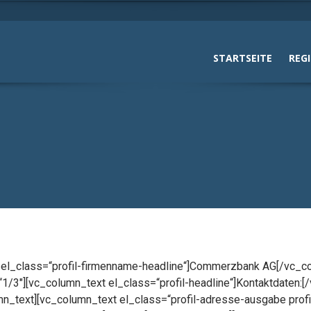
STARTSEITE
REG
t el_class=“profil-firmenname-headline“]Commerzbank AG[/vc_c
1/3″][vc_column_text el_class=“profil-headline“]Kontaktdaten:
mn_text][vc_column_text el_class=“profil-adresse-ausgabe profi