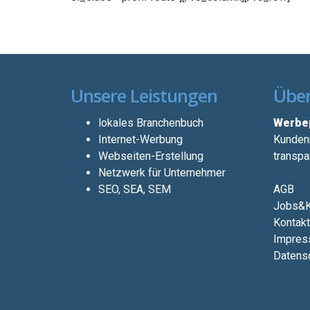
Unsere Leistungen
Über
lokales Branchenbuch
Werbep
Internet-Werbung
Kundenn
Webseiten-Erstellung
transpa
Netzwerk für Unternehmer
SEO, SEA, SEM
AGB
Jobs&K
Kontakt
Impres
Datensc