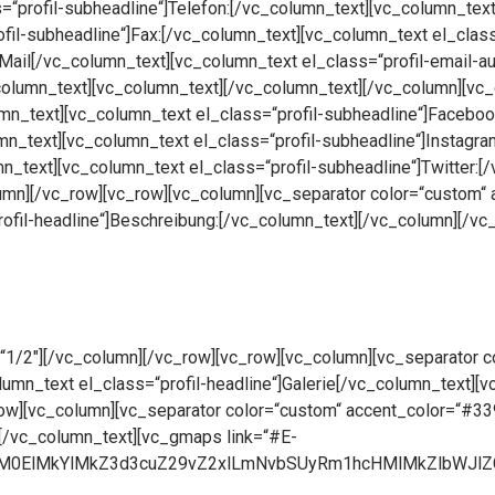
=“profil-subheadline“]Telefon:[/vc_column_text][vc_column_tex
fil-subheadline“]Fax:[/vc_column_text][vc_column_text el_clas
-Mail[/vc_column_text][vc_column_text el_class=“profil-email-
column_text][vc_column_text][/vc_column_text][/vc_column][vc
lumn_text][vc_column_text el_class=“profil-subheadline“]Facebo
mn_text][vc_column_text el_class=“profil-subheadline“]Instagr
n_text][vc_column_text el_class=“profil-subheadline“]Twitter:[
lumn][/vc_row][vc_row][vc_column][vc_separator color=“custom“
ofil-headline“]Beschreibung:[/vc_column_text][/vc_column][/vc
“1/2″][/vc_column][/vc_row][vc_row][vc_column][vc_separator 
umn_text el_class=“profil-headline“]Galerie[/vc_column_text][
w][vc_column][vc_separator color=“custom“ accent_color=“#33
e[/vc_column_text][vc_gmaps link=“#E-
lM0ElMkYlMkZ3d3cuZ29vZ2xlLmNvbSUyRm1hcHMlMkZlbWJ