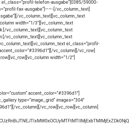
t el_class=“profil-telefon-ausgabe“]0385/59000-
s=“profil-fax-ausgabe“]——-[/vc_column_text]
ausgabe“][/vc_column_text][vc_column_text
_column width=“1/3″][vc_column_text
ok:[/vc_column_text][vc_column_text
am:[/vc_column_text][vc_column_text
/vc_column_text][vc_column_text el_class=“profil-
 accent_color=“#3396d1″][/vc_column][/vc_row]
_row][vc_row][vc_column width=“1/2″]
color=“custom“ accent_color=“#3396d1″]
vc_gallery type=“image_grid“ images=“304″
96d1″][/vc_column][/vc_row][vc_row][vc_column]
lZCUzRnBiJTNEJTIxMW0xOCUyMTFtMTIlMjExbTMlMjExZDk