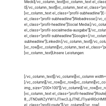
Meckl[/vc_column_text][vc_column_text el_class
0[/vc_column_text][vc_column_text el_class=“pro
[vc_column_text el_class=“profil-subheadline“]E
el_class=“profil-subheadline“]Webadresse:[/vc_
el_class=“profil-headline“]Social Media:[/vc_co
el_class=“profil-socialmedia-ausgabe“][/vc_colu
el_class=“profil-subheadline“]Google+:[/vc_colum
subheadline“]LinkedIn:[/vc_column_text][/vc_co
[vc_row][vc_column][vc_column_text el_class=“pr
[vc_column_text]Unsere Leistungen:
[/vc_column_text][/vc_column][vc_column width=
[/vc_column][/vc_row][vc_row][vc_column][vc_col
img_size=“200×100″][/vc_column][/vc_row][vc_ro
[vc_column_text el_class=“profil-headline“]Rout
8_JTNDaWZyYW1lJTIwc3JjJTNEJTIyaHR0cHM
el_class=“profil-route“][/vc_column][/vc_row]