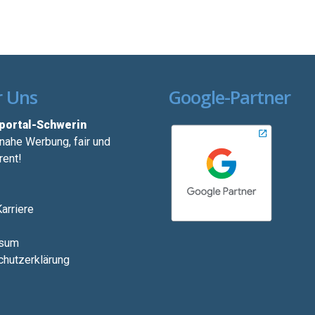
 Uns
Google-Partner
ortal-Schwerin
ahe Werbung, fair und
rent!
arriere
sum
hutzerklärung