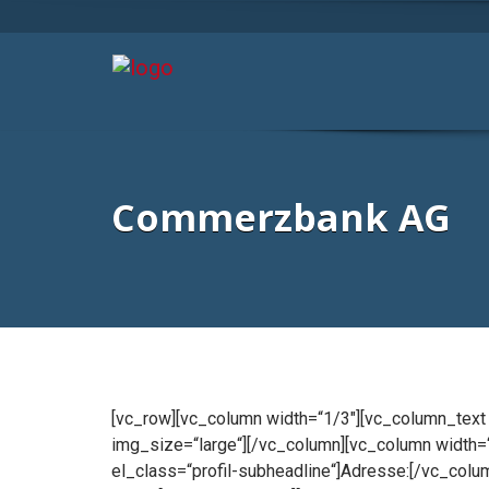
Commerzbank AG
[vc_row][vc_column width=“1/3″][vc_column_tex
img_size=“large“][/vc_column][vc_column width=“
el_class=“profil-subheadline“]Adresse:[/vc_colu